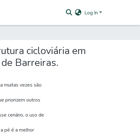
Log In
utura cicloviária em
de Barreiras.
na muitas vezes são
ue priorizem outros
sse cenário, o uso de
 a pé é a melhor