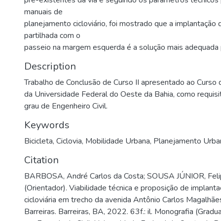
pré-existentes da via e seguindo os parâmetros técnicos 
manuais de
planejamento cicloviário, foi mostrado que a implantação 
partilhada com o
passeio na margem esquerda é a solução mais adequada p
Description
Trabalho de Conclusão de Curso II apresentado ao Curso d
da Universidade Federal do Oeste da Bahia, como requisi
grau de Engenheiro Civil.
Keywords
Bicicleta
,
Ciclovia
,
Mobilidade Urbana
,
Planejamento Urba
Citation
BARBOSA, André Carlos da Costa; SOUSA JÚNIOR, Felip
(Orientador). Viabilidade técnica e proposição de implant
cicloviária em trecho da avenida Antônio Carlos Magalhãe
Barreiras. Barreiras, BA, 2022. 63f.: il. Monografia (Grad