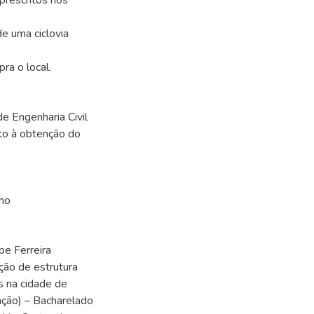
prescritos nos
de uma ciclovia
ra o local.
e Engenharia Civil
to à obtenção do
no
e Ferreira
ação de estrutura
s na cidade de
uação) – Bacharelado