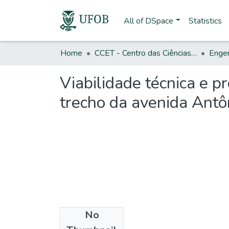
All of DSpace
Statistics
Home
CCET - Centro das Ciências Exatas e das Tecnologias
Engen
Viabilidade técnica e p
trecho da avenida Antô
No
Files