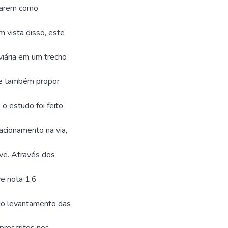
tarem como
 vista disso, este
viária em um trecho
, e também propor
 o estudo foi feito
tacionamento na via,
ive. Através dos
e nota 1,6
 do levantamento das