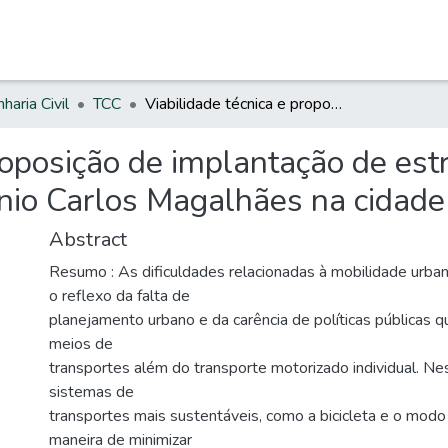
haria Civil
TCC
Viabilidade técnica e proposição de implantação de estrutura cicloviária em trecho da avenida Antônio Carlos Magalhães na cidade de Barreiras.
roposição de implantação de estr
nio Carlos Magalhães na cidade 
Abstract
Resumo : As dificuldades relacionadas à mobilidade urba
o reflexo da falta de
planejamento urbano e da carência de políticas públicas q
meios de
transportes além do transporte motorizado individual. Ne
sistemas de
transportes mais sustentáveis, como a bicicleta e o modo
maneira de minimizar